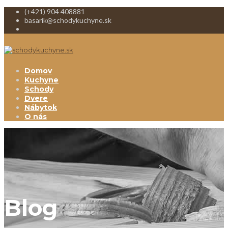
(+421) 904 408881
basarik@schodykuchyne.sk
Domov
Kuchyne
Schody
Dvere
Nábytok
O nás
Blog