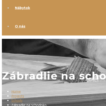
Nábytok
O nás
Zábradlie na sch
Home
Projects
Schody
Zábradlie na schodisko