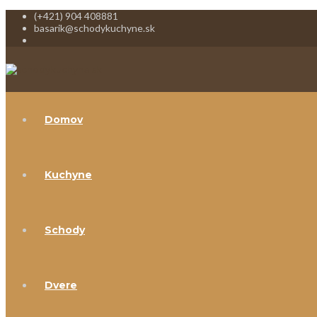
(+421) 904 408881
basarik@schodykuchyne.sk
Domov
Kuchyne
Schody
Dvere