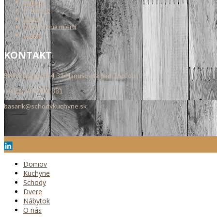
Schody
Kuchyne
Dvere
Nábytok na mieru
O nás
KONTAKT
SNP 208/12, 094 31 Hanušovce nad Topľou
(+421) 904 408 881
basarik@schodykuchyne.sk
Domov
Kuchyne
Schody
Dvere
Nábytok
O nás