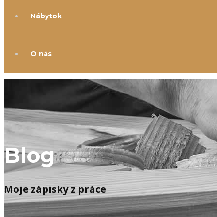
Nábytok
O nás
Blog
Moje zápisky z práce