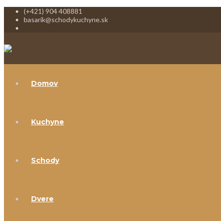
(+421) 904 408881
basarik@schodykuchyne.sk
Domov
Kuchyne
Schody
Dvere