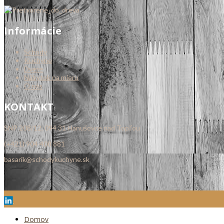
Informácie
Schody
Kuchyne
Dvere
Nábytok na mieru
O nás
KONTAKT
SNP 208/12, 094 31 Hanušovce nad Topľou
(+421) 904 408 881
basarik@schodykuchyne.sk
Domov