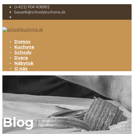
(+421) 904 408881
basarik@schodykuchyne.sk
Domov
Kuchyne
Schody
Dvere
Nábytok
O nás
Blog