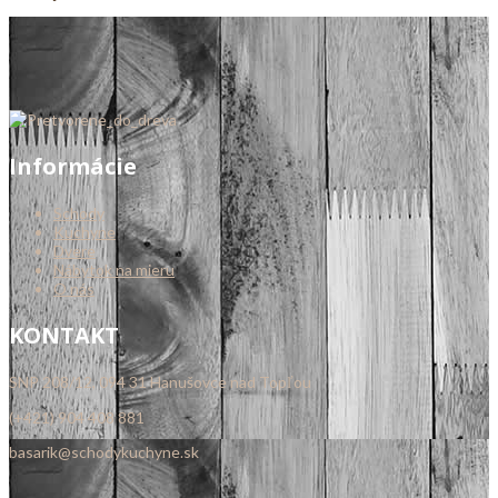
Informácie
Schody
Kuchyne
Dvere
Nábytok na mieru
O nás
KONTAKT
SNP 208/12, 094 31 Hanušovce nad Topľou
(+421) 904 408 881
basarik@schodykuchyne.sk