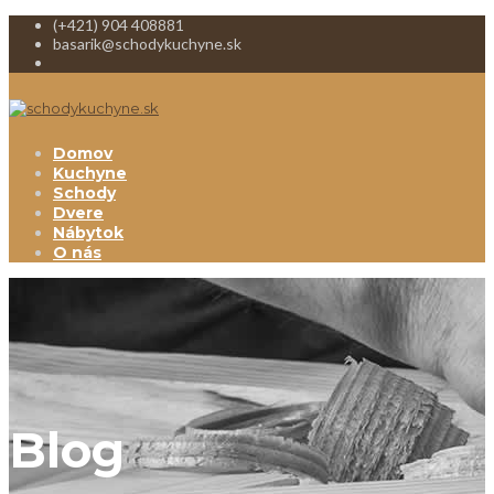
(+421) 904 408881
basarik@schodykuchyne.sk
Domov
Kuchyne
Schody
Dvere
Nábytok
O nás
Blog