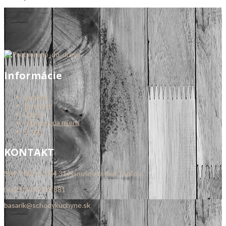
Informácie
Schody
Kuchyne
Dvere
Nábytok na mieru
O nás
KONTAKT
SNP 208/12, 094 31 Hanušovce nad Topľou
(+421) 904 408 881
basarik@schodykuchyne.sk