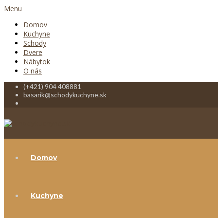
Menu
Domov
Kuchyne
Schody
Dvere
Nábytok
O nás
(+421) 904 408881
basarik@schodykuchyne.sk
Domov
Kuchyne