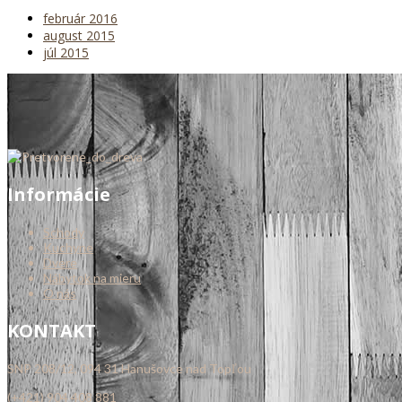
február 2016
august 2015
júl 2015
Informácie
Schody
Kuchyne
Dvere
Nábytok na mieru
O nás
KONTAKT
SNP 208/12, 094 31 Hanušovce nad Topľou
(+421) 904 408 881