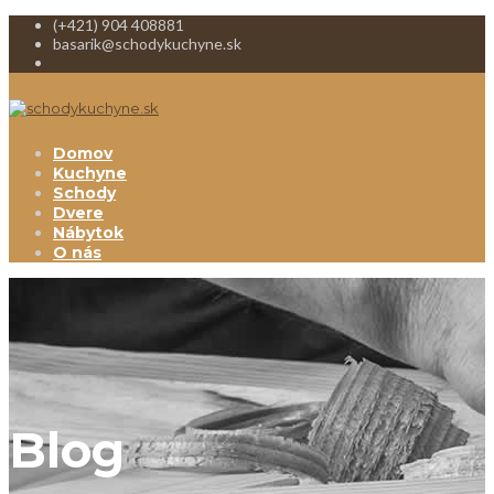
(+421) 904 408881
basarik@schodykuchyne.sk
Domov
Kuchyne
Schody
Dvere
Nábytok
O nás
Blog