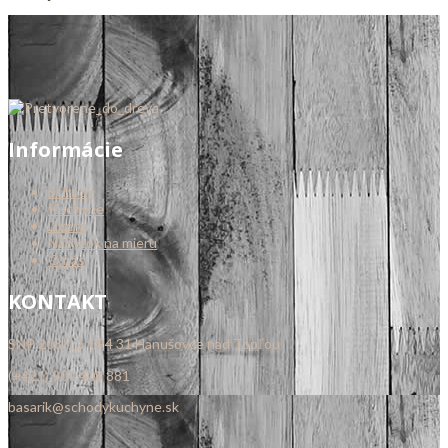
Informácie
Schody
Kuchyne
Dvere
Nábytok na mieru
O nás
KONTAKT
SNP 208/12, 094 31 Hanušovce nad Topľou
(+421) 904 408 881
basarik@schodykuchyne.sk